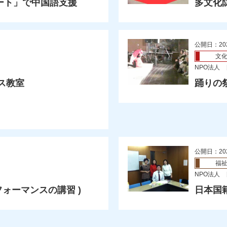
ート」で中国語支援
多文化防
公開日：20
文
NPO法人
ス教室
踊りの
公開日：20
福
NPO法人
フォーマンスの講習 )
日本国