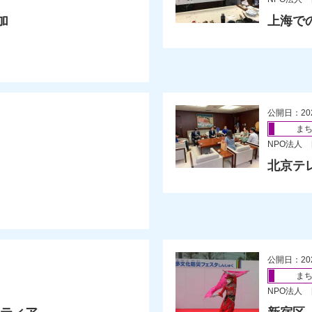
加
上海で
公開日：20
ま
NPO法人
北京テ
公開日：20
ま
NPO法人