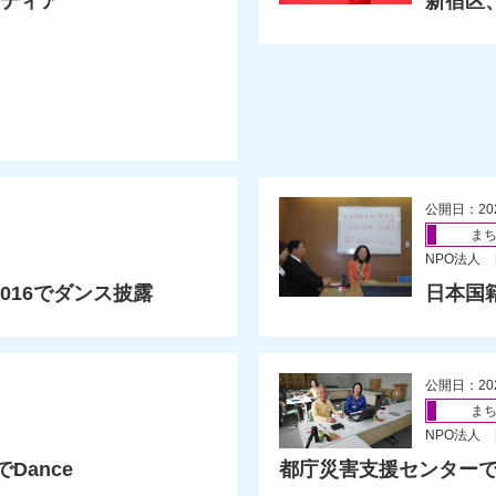
ンティア
新宿区
公開日：20
ま
NPO法人
016でダンス披露
日本国
公開日：20
ま
NPO法人
Dance
都庁災害支援センター