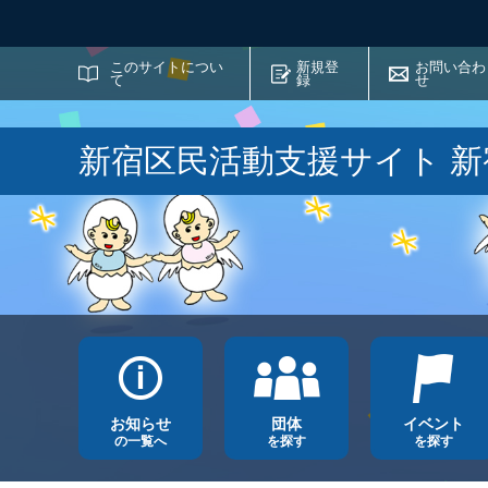
サイト内検索
このサイトについ
新規登
お問い合わ
て
録
せ
新宿区民活動支援サイト 
お知らせ
団体
イベント
の一覧へ
を探す
を探す