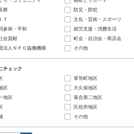
くり・コミュニティ
福祉とサポート
医療
防災・防犯
ＩＴ
文化・芸術・スポーツ
同参画・平和
就労支援・消費生活
社会貢献
町会・自治会・商店会
団法人ＮＰＯ協働機構
その他
にチェック
区
箪笥町地区
地区
大久保地区
一地区
落合第二地区
区
区役所地区
域
その他