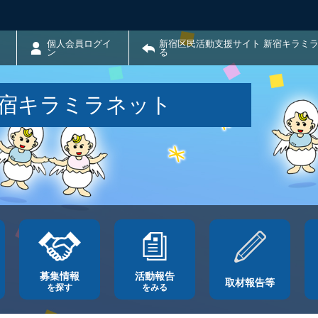
個人会員ログイ
新宿区民活動支援サイト 新宿キラミ
ン
る
新宿キラミラネット
募集情報
活動報告
取材報告等
を探す
をみる