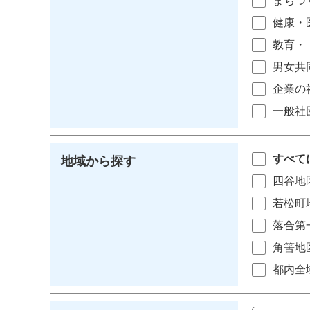
まちづ
健康・
教育・
男女共
企業の
一般社
すべて
地域から探す
四谷地
若松町
落合第
角筈地
都内全