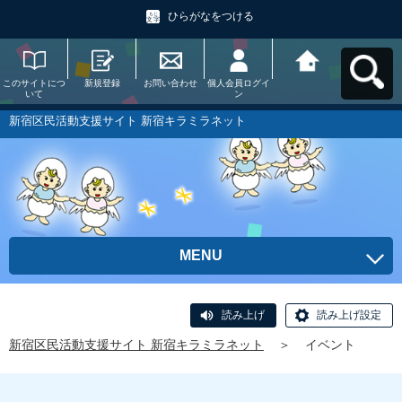
ひらがなをつける
このサイトにつ
新規登録
お問い合わせ
個人会員ログイ
新宿区民活動支
いて
ン
援サイト 新宿キ
ラミラネットへ
戻る
新宿区民活動支援サイト 新宿キラミラネット
MENU
読み上げ
読み上げ設定
新宿区民活動支援サイト 新宿キラミラネット
＞
イベント