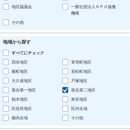
地区協議会
一般社団法人ＮＰＯ協働
機構
その他
地域から探す
すべてにチェック
四谷地区
箪笥町地区
榎町地区
若松町地区
大久保地区
戸塚地区
落合第一地区
落合第二地区
柏木地区
角筈地区
区役所地区
区内全域
都内全域
その他