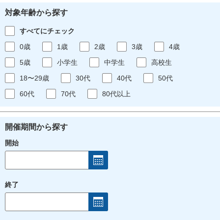
対象年齢から探す
すべてにチェック
0歳
1歳
2歳
3歳
4歳
5歳
小学生
中学生
高校生
18〜29歳
30代
40代
50代
60代
70代
80代以上
開催期間から探す
開始
終了