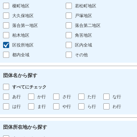
榎町地区
若松町地区
大久保地区
戸塚地区
落合第一地区
落合第二地区
柏木地区
角筈地区
区役所地区
区内全域
都内全域
その他
団体名から探す
すべてにチェック
あ行
か行
さ行
た行
な行
は行
ま行
や行
ら行
わ行
団体所在地から探す