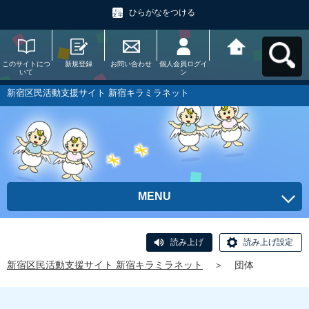
ひらがなをつける
このサイトにつ
新規登録
お問い合わせ
個人会員ログイ
新宿区民活動支
いて
ン
援サイト 新宿キ
ラミラネットへ
戻る
新宿区民活動支援サイト 新宿キラミラネット
MENU
読み上げ
読み上げ設定
新宿区民活動支援サイト 新宿キラミラネット
＞
団体