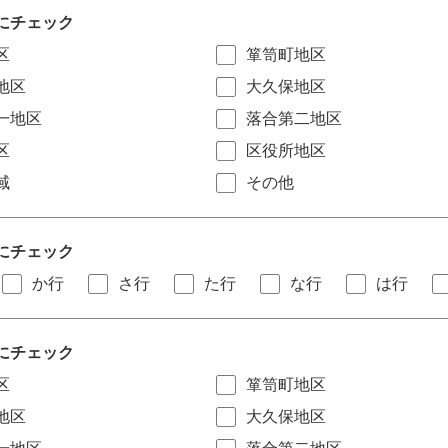
にチェック
区
箪笥町地区
地区
大久保地区
一地区
落合第二地区
区
区役所地区
域
その他
にチェック
か行
さ行
た行
な行
は行
にチェック
区
箪笥町地区
地区
大久保地区