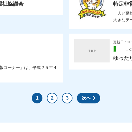
福祉協議会
特定非
人と動物
大きなテー
更新日：20
こ
ゆった
報コーナー」は、平成２５年４
1
2
3
次へ