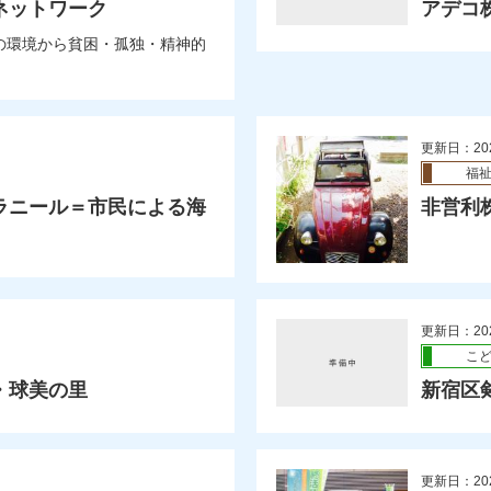
ネットワーク
アデコ
の環境から貧困・孤独・精神的
更新日：20
福
ラニール＝市民による海
非営利
更新日：20
こ
・球美の里
新宿区
更新日：20