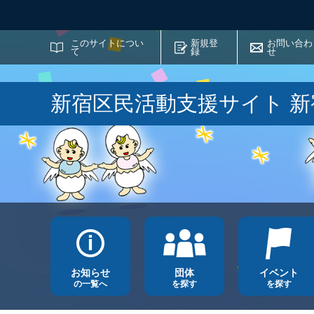
サイト内検索
このサイトについ
新規登
お問い合わ
て
録
せ
新宿区民活動支援サイト 
お知らせ
団体
イベント
の一覧へ
を探す
を探す