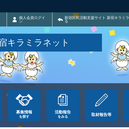
個人会員ログイ
新宿区民活動支援サイト 新宿キラミ
ン
る
新宿キラミラネット
募集情報
活動報告
取材報告等
を探す
をみる