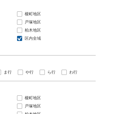
榎町地区
戸塚地区
柏木地区
区内全域
ま行
や行
ら行
わ行
榎町地区
戸塚地区