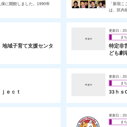
久保に開館しました。1990年
「新宿こ
は、区内初
更新日：20
ま
 地域子育て支援センタ
特定非
ども劇
更新日：20
ま
ｏｊｅｃｔ
33ｈｓC
更新日：20
ま