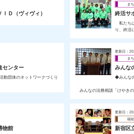
ま
ＶＩＤ（ヴィヴィ）
終活サ
私たちは
り、終活に
更新日：20
ま
進センター
みんな
活動団体のネットワークづくり
◆みんな
みんなの法務相談「けやきの会
更新日：20
福
博物館
新宿区