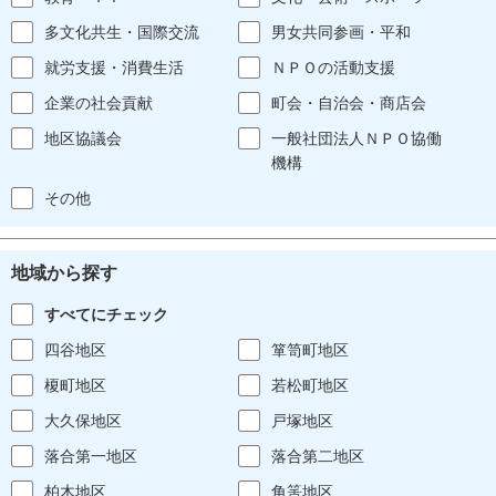
多文化共生・国際交流
男女共同参画・平和
就労支援・消費生活
ＮＰＯの活動支援
企業の社会貢献
町会・自治会・商店会
地区協議会
一般社団法人ＮＰＯ協働
機構
その他
地域から探す
すべてにチェック
四谷地区
箪笥町地区
榎町地区
若松町地区
大久保地区
戸塚地区
落合第一地区
落合第二地区
柏木地区
角筈地区