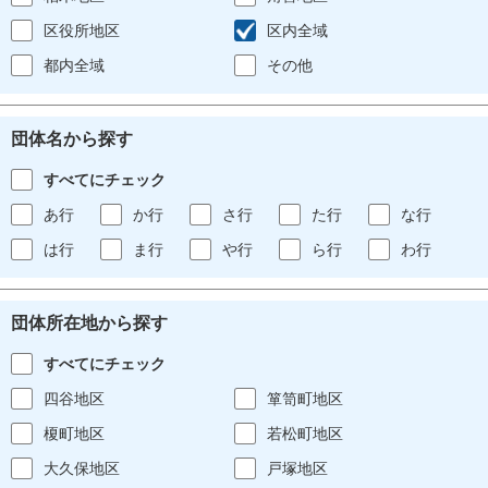
区役所地区
区内全域
都内全域
その他
団体名から探す
すべてにチェック
あ行
か行
さ行
た行
な行
は行
ま行
や行
ら行
わ行
団体所在地から探す
すべてにチェック
四谷地区
箪笥町地区
榎町地区
若松町地区
大久保地区
戸塚地区