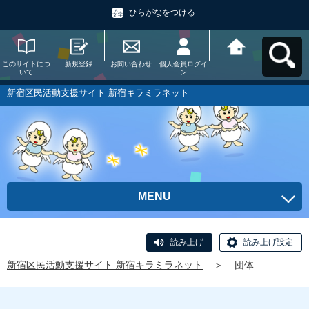
ひらがなをつける
このサイトにつ
新規登録
お問い合わせ
個人会員ログイ
新宿区民活動支
いて
ン
援サイト 新宿キ
ラミラネットへ
戻る
新宿区民活動支援サイト 新宿キラミラネット
MENU
読み上げ
読み上げ設定
新宿区民活動支援サイト 新宿キラミラネット
＞
団体