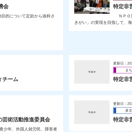
携会
特定非
動目的について定款から抜粋さ
ＮＰＯ法
きがい」の実現を目指して、海外
更新日：20
ま
ィチーム
特定非
更新日：20
多
の芸術活動推進委員会
特定非
青少年、外国人就労民、障害者