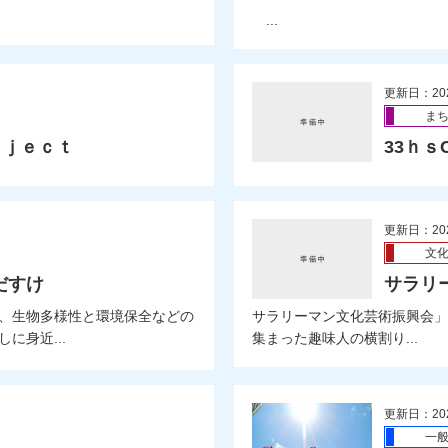
...
更新日：20
ま
ｏｊｅｃｔ
33ｈｓC
更新日：20
文
だすけ
サラリ
、生物多様性と環境保全などの
サラリーマン文化芸術振興会」
に身近...
集まった趣味人の横割り...
更新日：20
一