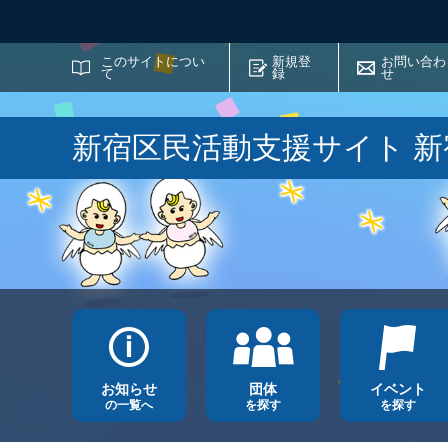
サイト内検索
このサイトについ
新規登
お問い合わ
て
録
せ
新宿区民活動支援サイト 
お知らせ
団体
イベント
の一覧へ
を探す
を探す