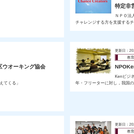
特定非
ＮＰＯ法
チャレンジする方を支援するチャ
更新日：20
教
区ウオーキング協会
NPOK
Kenビ
えてくる」
年・フリーターに対し，我国の将
更新日：20
教