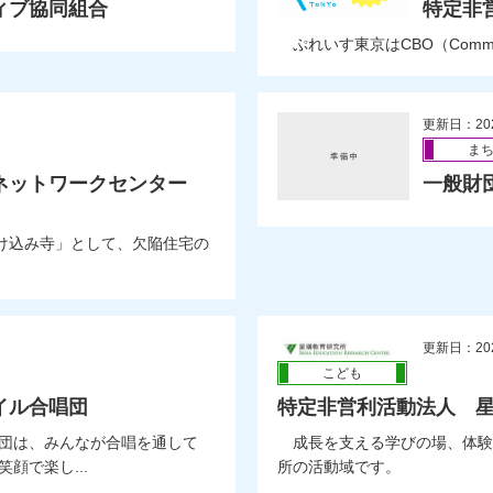
ィブ協同組合
特定非
ぷれいす東京はCBO（Community 
更新日：20
ま
ネットワークセンター
一般財
け込み寺」として、欠陥住宅の
更新日：20
こども
イル合唱団
特定非営利活動法人 
団は、みんなが合唱を通して
成長を支える学びの場、体験
顔で楽し...
所の活動域です。