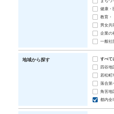
まちづ
健康・
教育・
男女共
企業の
一般社
すべて
地域から探す
四谷地
若松町
落合第
角筈地
都内全