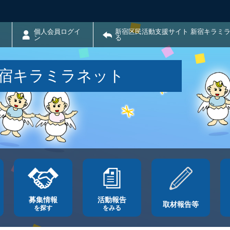
個人会員ログイ
新宿区民活動支援サイト 新宿キラミ
ン
る
新宿キラミラネット
募集情報
活動報告
取材報告等
を探す
をみる