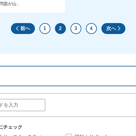
題が山...
前へ
1
2
3
4
次へ
にチェック