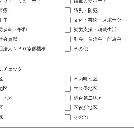
くり・コミュニティ
福祉とサポート
医療
防災・防犯
ＩＴ
文化・芸術・スポーツ
同参画・平和
就労支援・消費生活
社会貢献
町会・自治会・商店会
団法人ＮＰＯ協働機構
その他
にチェック
区
箪笥町地区
地区
大久保地区
一地区
落合第二地区
区
区役所地区
域
その他