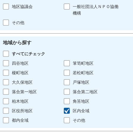
地区協議会
一般社団法人ＮＰＯ協働
機構
その他
地域から探す
すべてにチェック
四谷地区
箪笥町地区
榎町地区
若松町地区
大久保地区
戸塚地区
落合第一地区
落合第二地区
柏木地区
角筈地区
区役所地区
区内全域
都内全域
その他