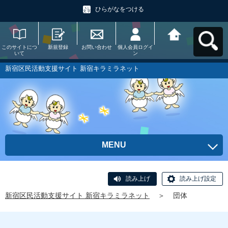
ひらがなをつける
このサイトにつ
新規登録
お問い合わせ
個人会員ログイ
新宿区民活動支
いて
ン
援サイト 新宿キ
ラミラネットへ
戻る
新宿区民活動支援サイト 新宿キラミラネット
MENU
読み上げ
読み上げ設定
新宿区民活動支援サイト 新宿キラミラネット
＞
団体