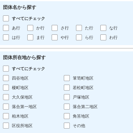
団体名から探す
すべてにチェック
あ行
か行
さ行
た行
な行
は行
ま行
や行
ら行
わ行
団体所在地から探す
すべてにチェック
四谷地区
箪笥町地区
榎町地区
若松町地区
大久保地区
戸塚地区
落合第一地区
落合第二地区
柏木地区
角筈地区
区役所地区
その他