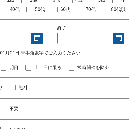
1歳
2歳
3歳
4歳
5歳
小
40代
50代
60代
70代
80代以
終了
年01月01日 ※半角数字でご入力ください。
明日
土・日に限る
常時開催を除外
り
無料
不要