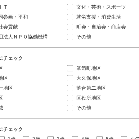
ＩＴ
文化・芸術・スポーツ
同参画・平和
就労支援・消費生活
社会貢献
町会・自治会・商店会
団法人ＮＰＯ協働機構
その他
にチェック
区
箪笥町地区
地区
大久保地区
一地区
落合第二地区
区
区役所地区
域
その他
にチェック