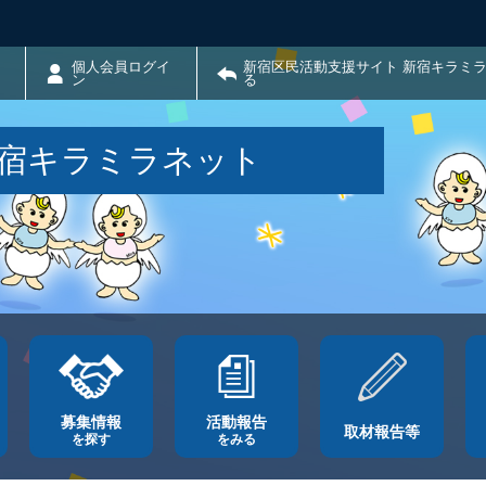
個人会員ログイ
新宿区民活動支援サイト 新宿キラミ
ン
る
新宿キラミラネット
募集情報
活動報告
取材報告等
を探す
をみる