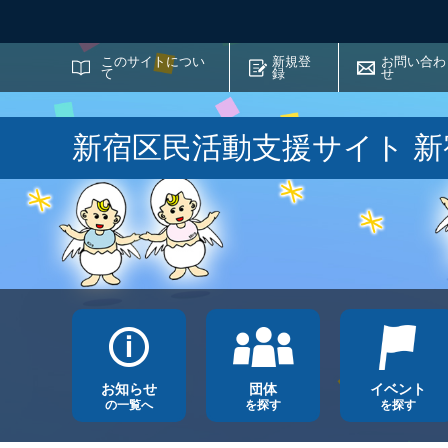
サイト内検索
このサイトについ
新規登
お問い合わ
て
録
せ
新宿区民活動支援サイト 
お知らせ
団体
イベント
の一覧へ
を探す
を探す