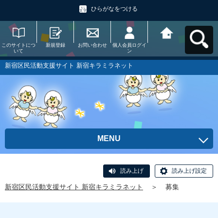
ひらがなをつける
このサイトにつ
新規登録
お問い合わせ
個人会員ログイ
新宿区民活動支
いて
ン
援サイト 新宿キ
ラミラネットへ
戻る
新宿区民活動支援サイト 新宿キラミラネット
MENU
読み上げ
読み上げ設定
新宿区民活動支援サイト 新宿キラミラネット
＞
募集