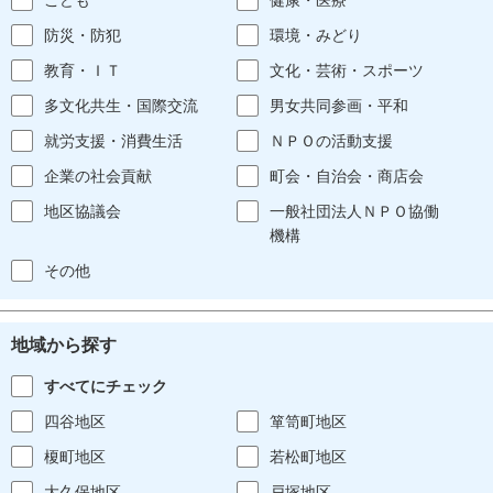
防災・防犯
環境・みどり
教育・ＩＴ
文化・芸術・スポーツ
多文化共生・国際交流
男女共同参画・平和
就労支援・消費生活
ＮＰＯの活動支援
企業の社会貢献
町会・自治会・商店会
地区協議会
一般社団法人ＮＰＯ協働
機構
その他
地域から探す
すべてにチェック
四谷地区
箪笥町地区
榎町地区
若松町地区
大久保地区
戸塚地区