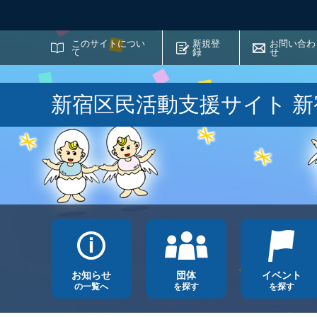
サイト内検索
このサイトについ
新規登
お問い合わ
て
録
せ
新宿区民活動支援サイト 
お知らせ
団体
イベント
の一覧へ
を探す
を探す