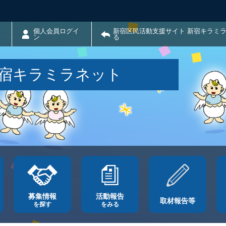
個人会員ログイ
新宿区民活動支援サイト 新宿キラミ
ン
る
新宿キラミラネット
募集情報
活動報告
取材報告等
を探す
をみる