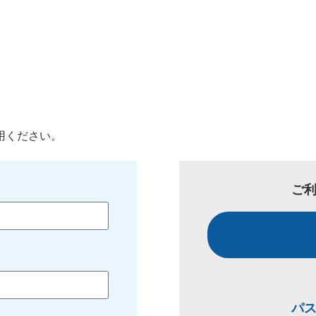
用ください。
ご
パ