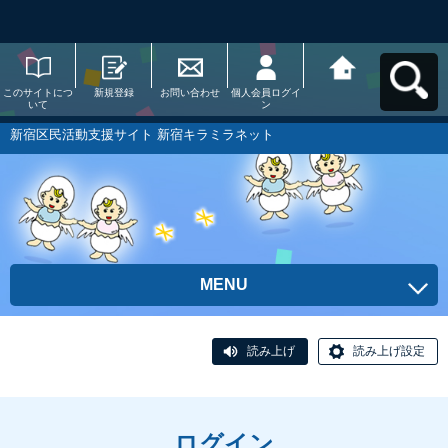
このサイトにつ
新規登録
お問い合わせ
個人会員ログイ
新宿区民活動支
いて
ン
援サイト 新宿キ
ラミラネットへ
戻る
新宿区民活動支援サイト 新宿キラミラネット
MENU
読み上げ
読み上げ設定
ログイン