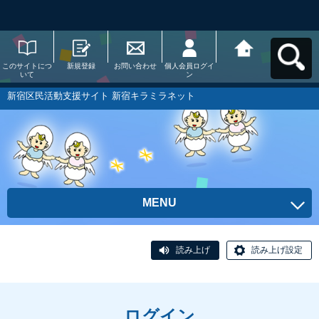
このサイトにつ
新規登録
お問い合わせ
個人会員ログイ
新宿区民活動支
いて
ン
援サイト 新宿キ
ラミラネットへ
戻る
新宿区民活動支援サイト 新宿キラミラネット
MENU
読み上げ
読み上げ設定
ログイン