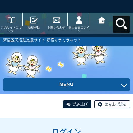
このサイトにつ
新規登録
お問い合わせ
個人会員ログイ
新宿区民活動支
いて
ン
援サイト 新宿キ
ラミラネットへ
戻る
新宿区民活動支援サイト 新宿キラミラネット
MENU
読み上げ
読み上げ設定
ログイン