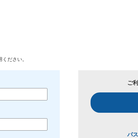
用ください。
ご
パ