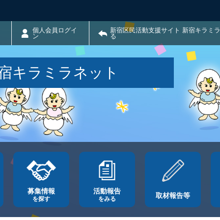
個人会員ログイ
新宿区民活動支援サイト 新宿キラミ
ン
る
新宿キラミラネット
募集情報
活動報告
取材報告等
を探す
をみる