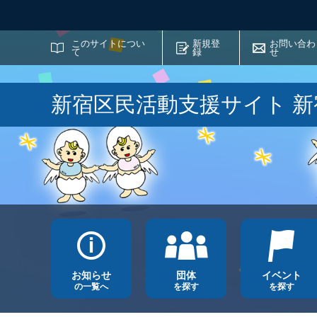
サイト内検索
このサイトについ
新規登
お問い合わ
て
録
せ
新宿区民活動支援サイト 
お知らせ
団体
イベント
の一覧へ
を探す
を探す