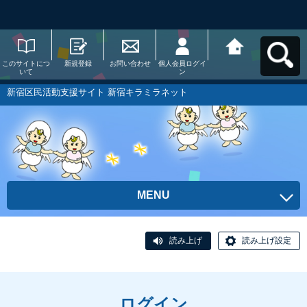
このサイトにつ
新規登録
お問い合わせ
個人会員ログイ
新宿区民活動支
いて
ン
援サイト 新宿キ
ラミラネットへ
戻る
新宿区民活動支援サイト 新宿キラミラネット
MENU
読み上げ
読み上げ設定
ログイン