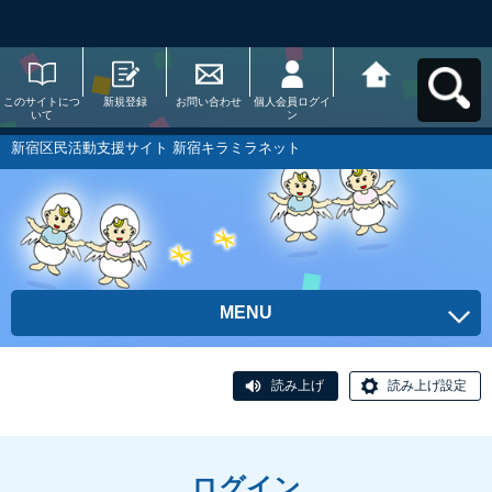
このサイトにつ
新規登録
お問い合わせ
個人会員ログイ
新宿区民活動支
いて
ン
援サイト 新宿キ
ラミラネットへ
戻る
新宿区民活動支援サイト 新宿キラミラネット
MENU
読み上げ
読み上げ設定
ログイン