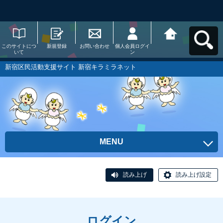
このサイトにつ
新規登録
お問い合わせ
個人会員ログイ
新宿区民活動支
いて
ン
援サイト 新宿キ
ラミラネットへ
戻る
新宿区民活動支援サイト 新宿キラミラネット
MENU
読み上げ
読み上げ設定
ログイン