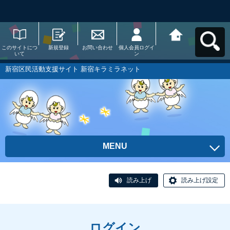
このサイトにつ
新規登録
お問い合わせ
個人会員ログイ
新宿区民活動支
いて
ン
援サイト 新宿キ
ラミラネットへ
戻る
新宿区民活動支援サイト 新宿キラミラネット
MENU
読み上げ
読み上げ設定
ログイン