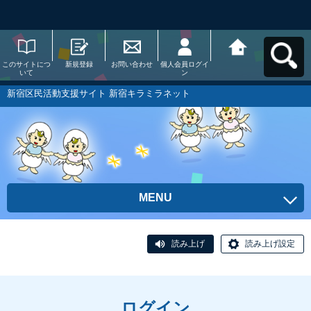
このサイトにつ
新規登録
お問い合わせ
個人会員ログイ
新宿区民活動支
いて
ン
援サイト 新宿キ
ラミラネットへ
戻る
新宿区民活動支援サイト 新宿キラミラネット
MENU
読み上げ
読み上げ設定
ログイン