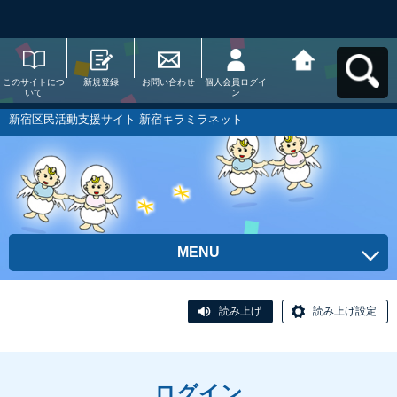
このサイトにつ
新規登録
お問い合わせ
個人会員ログイ
新宿区民活動支
いて
ン
援サイト 新宿キ
ラミラネットへ
戻る
新宿区民活動支援サイト 新宿キラミラネット
MENU
読み上げ
読み上げ設定
ログイン