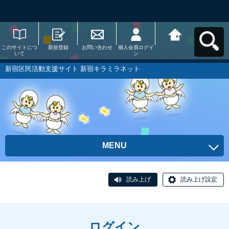
このサイトにつ
新規登録
お問い合わせ
個人会員ログイ
新宿区民活動支
いて
ン
援サイト 新宿キ
ラミラネットへ
戻る
新宿区民活動支援サイト 新宿キラミラネット
MENU
読み上げ
読み上げ設定
ログイン