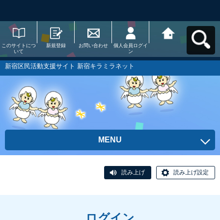
このサイトにつ
新規登録
お問い合わせ
個人会員ログイ
新宿区民活動支
いて
ン
援サイト 新宿キ
ラミラネットへ
戻る
新宿区民活動支援サイト 新宿キラミラネット
MENU
読み上げ
読み上げ設定
ログイン