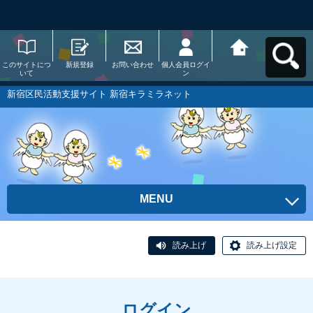
このサイトにつ
新規登録
お問い合わせ
個人会員ログイ
新宿区民活動支
いて
ン
援サイト 新宿キ
ラミラネットへ
戻る
新宿区民活動支援サイト 新宿キラミラネット
MENU
読み上げ
読み上げ設定
ログイン