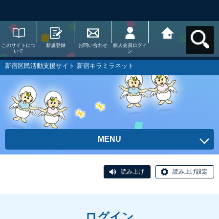
このサイトにつ
新規登録
お問い合わせ
個人会員ログイ
新宿区民活動支
いて
ン
援サイト 新宿キ
ラミラネットへ
戻る
新宿区民活動支援サイト 新宿キラミラネット
MENU
読み上げ
読み上げ設定
ログイン