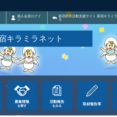
個人会員ログイ
新宿区民活動支援サイト 新宿キラミ
ン
る
新宿キラミラネット
募集情報
活動報告
取材報告等
を探す
をみる