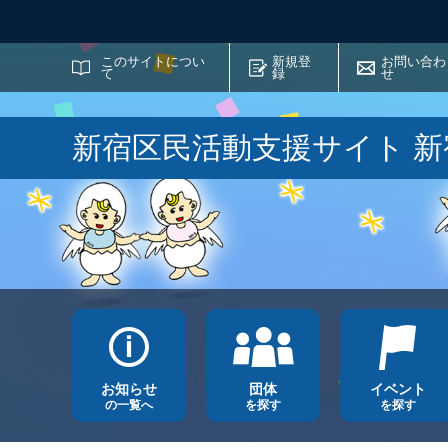
サイト内検索
このサイトについ
新規登
お問い合わ
て
録
せ
新宿区民活動支援サイト 
お知らせ
団体
イベント
の一覧へ
を探す
を探す