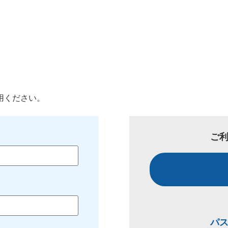
用ください。
ご
パ