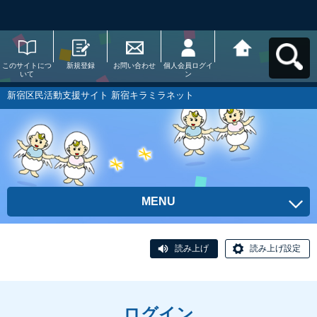
このサイトにつ
新規登録
お問い合わせ
個人会員ログイ
新宿区民活動支
いて
ン
援サイト 新宿キ
ラミラネットへ
戻る
新宿区民活動支援サイト 新宿キラミラネット
MENU
読み上げ
読み上げ設定
ログイン