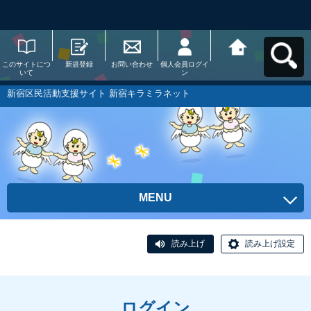
このサイトにつ
新規登録
お問い合わせ
個人会員ログイ
新宿区民活動支
いて
ン
援サイト 新宿キ
ラミラネットへ
戻る
新宿区民活動支援サイト 新宿キラミラネット
MENU
読み上げ
読み上げ設定
ログイン