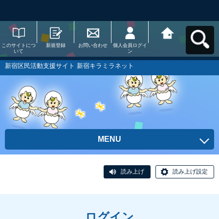
このサイトにつ
新規登録
お問い合わせ
個人会員ログイ
新宿区民活動支
いて
ン
援サイト 新宿キ
ラミラネットへ
戻る
新宿区民活動支援サイト 新宿キラミラネット
MENU
読み上げ
読み上げ設定
ログイン