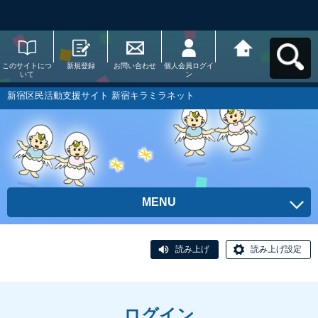
このサイトにつ
新規登録
お問い合わせ
個人会員ログイ
新宿区民活動支
いて
ン
援サイト 新宿キ
ラミラネットへ
戻る
新宿区民活動支援サイト 新宿キラミラネット
MENU
読み上げ
読み上げ設定
ログイン