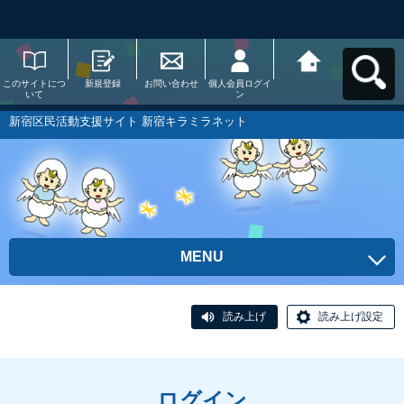
このサイトにつ
新規登録
お問い合わせ
個人会員ログイ
新宿区民活動支
いて
ン
援サイト 新宿キ
ラミラネットへ
戻る
新宿区民活動支援サイト 新宿キラミラネット
MENU
読み上げ
読み上げ設定
ログイン