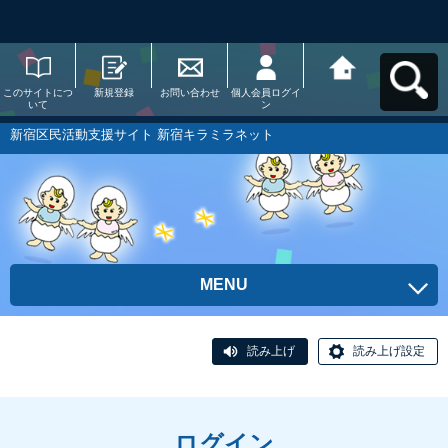
このサイトにつ
新規登録
お問い合わせ
個人会員ログイ
新宿区民活動支
いて
ン
援サイト 新宿キ
ラミラネットへ
戻る
新宿区民活動支援サイト 新宿キラミラネット
MENU
読み上げ
読み上げ設定
ログイン