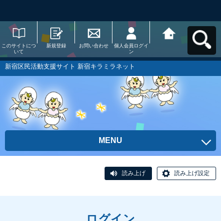
このサイトにつ
新規登録
お問い合わせ
個人会員ログイ
新宿区民活動支
いて
ン
援サイト 新宿キ
ラミラネットへ
戻る
新宿区民活動支援サイト 新宿キラミラネット
MENU
読み上げ
読み上げ設定
ログイン