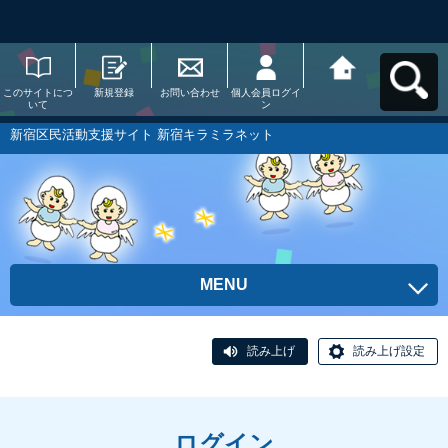
このサイトにつ
新規登録
お問い合わせ
個人会員ログイ
新宿区民活動支
いて
ン
援サイト 新宿キ
ラミラネットへ
戻る
新宿区民活動支援サイト 新宿キラミラネット
MENU
読み上げ
読み上げ設定
ログイン