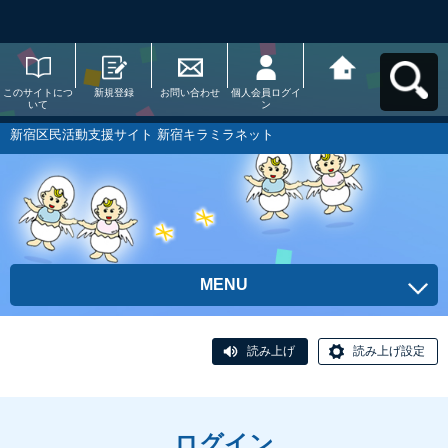
このサイトにつ
新規登録
お問い合わせ
個人会員ログイ
新宿区民活動支
いて
ン
援サイト 新宿キ
ラミラネットへ
戻る
新宿区民活動支援サイト 新宿キラミラネット
MENU
読み上げ
読み上げ設定
ログイン