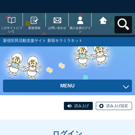
このサイトにつ
新規登録
お問い合わせ
個人会員ログイ
新宿区民活動支
いて
ン
援サイト 新宿キ
ラミラネットへ
戻る
新宿区民活動支援サイト 新宿キラミラネット
MENU
読み上げ
読み上げ設定
ログイン