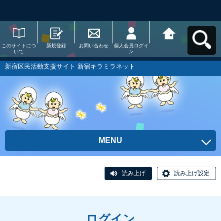
このサイトにつ
新規登録
お問い合わせ
個人会員ログイ
新宿区民活動支
いて
ン
援サイト 新宿キ
ラミラネットへ
戻る
新宿区民活動支援サイト 新宿キラミラネット
MENU
読み上げ
読み上げ設定
ログイン