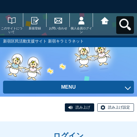
このサイトにつ
新規登録
お問い合わせ
個人会員ログイ
新宿区民活動支
いて
ン
援サイト 新宿キ
ラミラネットへ
戻る
新宿区民活動支援サイト 新宿キラミラネット
MENU
読み上げ
読み上げ設定
ログイン