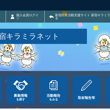
個人会員ログイ
新宿区民活動支援サイト 新宿キラミ
ン
る
新宿キラミラネット
募集情報
活動報告
取材報告等
を探す
をみる