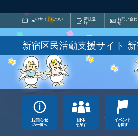
サイト内検索
このサイトについ
新規登
お問い合わ
て
録
せ
新宿区民活動支援サイト 
お知らせ
団体
イベント
の一覧へ
を探す
を探す