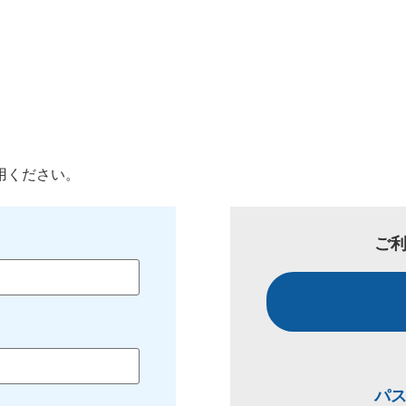
用ください。
ご
パ