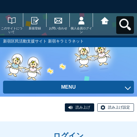
このサイトにつ
新規登録
お問い合わせ
個人会員ログイ
新宿区民活動支
いて
ン
援サイト 新宿キ
ラミラネットへ
戻る
新宿区民活動支援サイト 新宿キラミラネット
MENU
読み上げ
読み上げ設定
ログイン