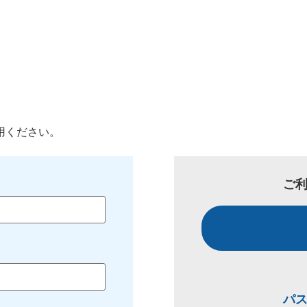
用ください。
ご
パ