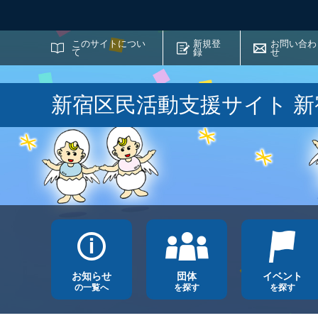
サイト内検索
このサイトについ
新規登
お問い合わ
て
録
せ
新宿区民活動支援サイト 
お知らせ
団体
イベント
の一覧へ
を探す
を探す