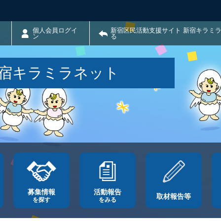
個人会員ログイ
新宿区民活動支援サイト 新宿キラミ
ン
る
新宿キラミラネット
募集情報
活動報告
取材報告等
を探す
をみる