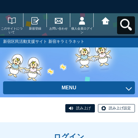
このサイトにつ
新規登録
お問い合わせ
個人会員ログイ
新宿区民活動支
いて
ン
援サイト 新宿キ
ラミラネットへ
戻る
新宿区民活動支援サイト 新宿キラミラネット
MENU
読み上げ
読み上げ設定
ログイン