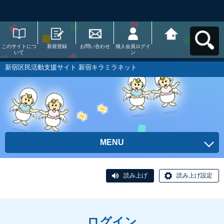
このサイトにつ
新規登録
お問い合わせ
個人会員ログイ
新宿区民活動支
いて
ン
援サイト 新宿キ
ラミラネットへ
戻る
新宿区民活動支援サイト 新宿キラミラネット
MENU
読み上げ
読み上げ設定
ログイン