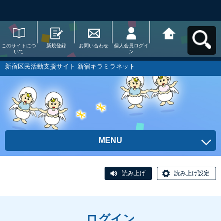
このサイトにつ
新規登録
お問い合わせ
個人会員ログイ
新宿区民活動支
いて
ン
援サイト 新宿キ
ラミラネットへ
戻る
新宿区民活動支援サイト 新宿キラミラネット
MENU
読み上げ
読み上げ設定
ログイン