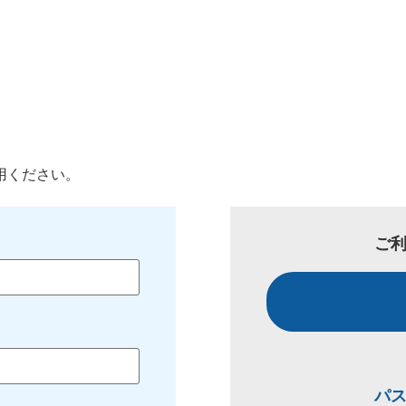
用ください。
ご
パ