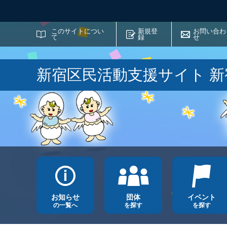
サイト内検索
このサイトについ
新規登
お問い合わ
て
録
せ
新宿区民活動支援サイト 
お知らせ
団体
イベント
の一覧へ
を探す
を探す