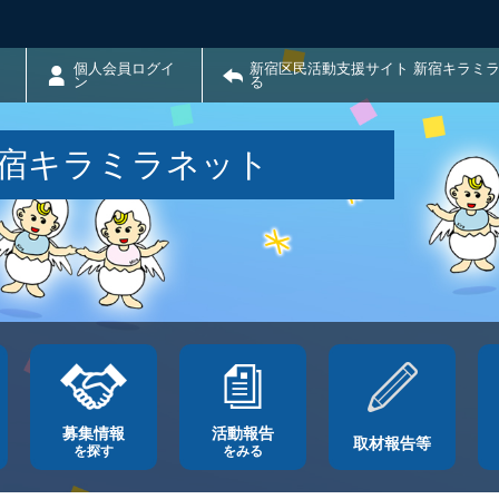
個人会員ログイ
新宿区民活動支援サイト 新宿キラミ
ン
る
新宿キラミラネット
募集情報
活動報告
取材報告等
を探す
をみる