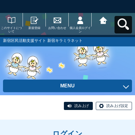
このサイトにつ
新規登録
お問い合わせ
個人会員ログイ
新宿区民活動支
いて
ン
援サイト 新宿キ
ラミラネットへ
戻る
新宿区民活動支援サイト 新宿キラミラネット
MENU
読み上げ
読み上げ設定
ログイン