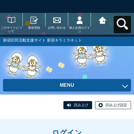
このサイトにつ
新規登録
お問い合わせ
個人会員ログイ
新宿区民活動支
いて
ン
援サイト 新宿キ
ラミラネットへ
戻る
新宿区民活動支援サイト 新宿キラミラネット
MENU
読み上げ
読み上げ設定
ログイン