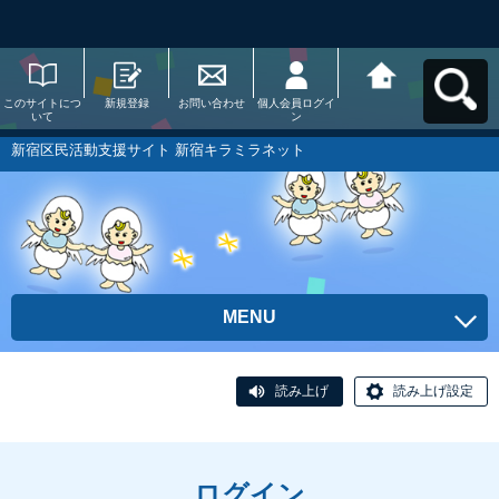
このサイトにつ
新規登録
お問い合わせ
個人会員ログイ
新宿区民活動支
いて
ン
援サイト 新宿キ
ラミラネットへ
戻る
新宿区民活動支援サイト 新宿キラミラネット
MENU
読み上げ
読み上げ設定
ログイン