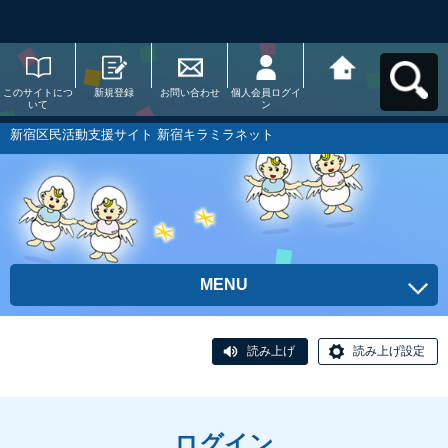
このサイトにつ
新規登録
お問い合わせ
個人会員ログイ
新宿区民活動支
いて
ン
援サイト 新宿キ
ラミラネットへ
戻る
新宿区民活動支援サイト 新宿キラミラネット
MENU
読み上げ
読み上げ設定
ログイン