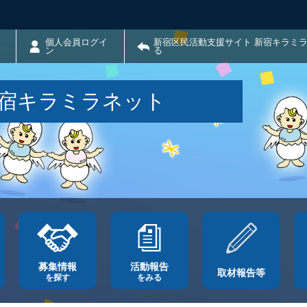
個人会員ログイ
新宿区民活動支援サイト 新宿キラミ
ン
る
新宿キラミラネット
募集情報
活動報告
取材報告等
を探す
をみる