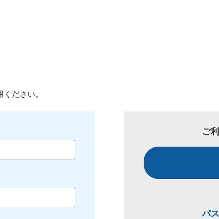
用ください。
ご
パ