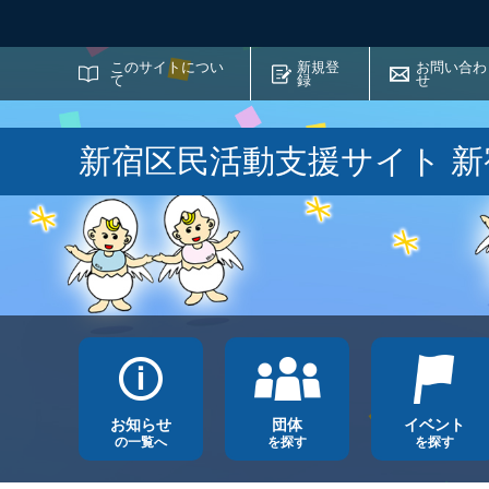
サイト内検索
このサイトについ
新規登
お問い合わ
て
録
せ
新宿区民活動支援サイト 
お知らせ
団体
イベント
の一覧へ
を探す
を探す