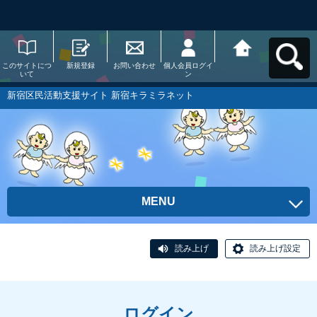
このサイトにつ
新規登録
お問い合わせ
個人会員ログイ
新宿区民活動支
いて
ン
援サイト 新宿キ
ラミラネットへ
戻る
新宿区民活動支援サイト 新宿キラミラネット
MENU
読み上げ
読み上げ設定
ログイン